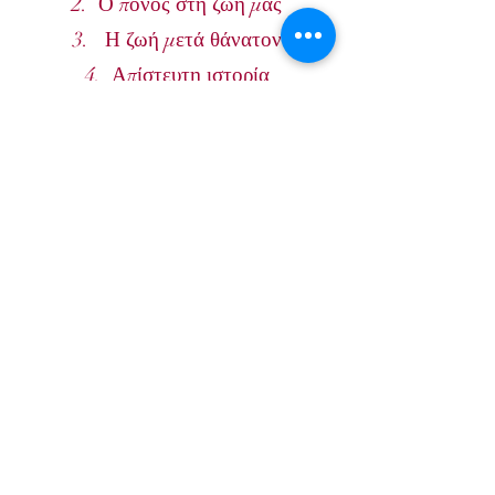
2.
Ο πόνος στη ζωή μας
3. Η ζωή μετά θάνατον
4.
Απίστευτη ιστορία
5.
Σαλοί δια Χριστόν
Βίοι Αγίων
1.
Άγιος Αλέξανδρος του Σβιρ